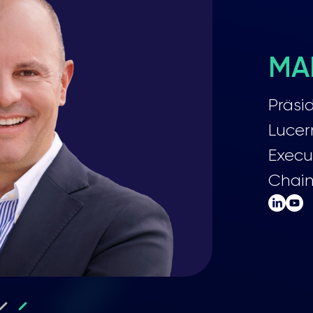
MA
Präsi
Lucer
Execu
Chain