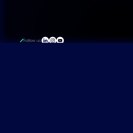
Follow us:
LUCERNE DIALOGUE
Obergrundstrasse 26
6003 Luzern
Tel: +41 41 260 85 34
Mail: hello@lucerne-dialogue.ch